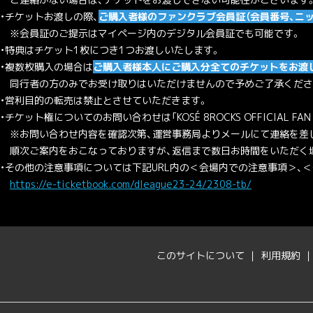
・チケットお渡しの際、
ご購入者様のファンクラブ会員証（会員番号、ニ
※会員証のご提示はマイページ内のデジタル会員証でも可能です。
・特典はチケット1枚につき1つお渡しいたします。
・複数枚購入の場合は
ご購入者様本人にご購入分全てのチケットをお渡
同行者の方のみでお受け取りはいただけませんので予めご了承くださ
・営利目的の転売は禁止とさせていただきます。
・チケット権についてのお問い合わせは「KOSÉ 8ROCKS OFFICIAL FAN
※お問い合わせ内容を確認次第、運営事務局よりメールにて連絡を差
順次ご案内をおこなっておりますが、返信まで数日お時間をいただく場
・その他の注意事項については下記URL内の＜会場内での注意事項＞、
https://e-ticketbook.com/dleague23-24/2308-tb/
このサイトについて
利用規約