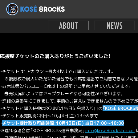
応援席チケットのご購入ありがとうございました！
・チケットは1アカウント最大4枚までご購入いただけます。
※複数枚ご購入いただいた場合でもお席を連番でご用意できない可能
・お席は第2バルコニーC席以上の場所でご用意させていただきます。
券売状況によってはアップグレードする可能性がございます。
・詳細の席番号につきまして、事前のお答えはできませんので予めご了
・チケットと購入特典はROUND.1当日に会場入り口の
「KOSÉ 8RO
・チケット販売期間：本日～10月4日(金) 23:59まで
・
チケット受け取り可能時間：10月13日(日) 当日17:00～18:00
※遅れる場合は「KOSÉ 8ROCKS運営事務局」
info@kose8rocksfc.com
ご連絡がない場合は、チケットをお渡しできない可能性がございます